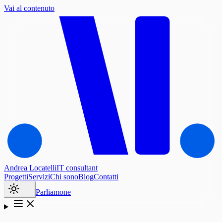
Vai al contenuto
Andrea Locatelli
IT consultant
Progetti
Servizi
Chi sono
Blog
Contatti
Parliamone