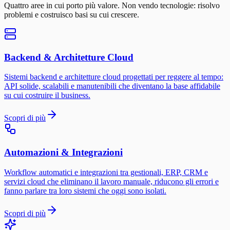
Quattro aree in cui porto più valore. Non vendo tecnologie: risolvo
problemi e costruisco basi su cui crescere.
Backend & Architetture Cloud
Sistemi backend e architetture cloud progettati per reggere al tempo:
API solide, scalabili e manutenibili che diventano la base affidabile
su cui costruire il business.
Scopri di più
Automazioni & Integrazioni
Workflow automatici e integrazioni tra gestionali, ERP, CRM e
servizi cloud che eliminano il lavoro manuale, riducono gli errori e
fanno parlare tra loro sistemi che oggi sono isolati.
Scopri di più