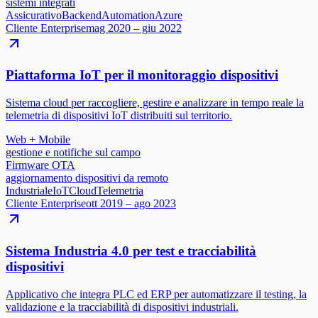
sistemi integrati
Assicurativo
Backend
Automation
Azure
Cliente Enterprise
mag 2020 – giu 2022
Piattaforma IoT per il monitoraggio dispositivi
Sistema cloud per raccogliere, gestire e analizzare in tempo reale la
telemetria di dispositivi IoT distribuiti sul territorio.
Web + Mobile
gestione e notifiche sul campo
Firmware OTA
aggiornamento dispositivi da remoto
Industriale
IoT
Cloud
Telemetria
Cliente Enterprise
ott 2019 – ago 2023
Sistema Industria 4.0 per test e tracciabilità
dispositivi
Applicativo che integra PLC ed ERP per automatizzare il testing, la
validazione e la tracciabilità di dispositivi industriali.